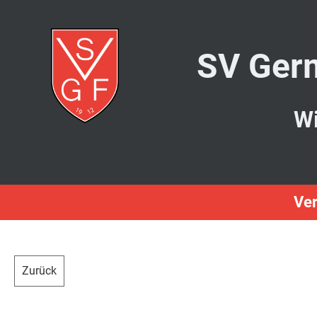
SV Germ
Wi
Ver
Zurück