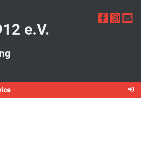
912 e.V.
ung
vice