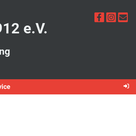
912 e.V.
ung
vice