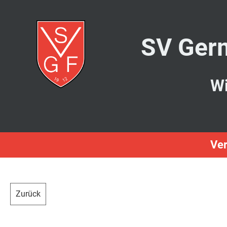
SV Germ
Wi
Ver
Zurück