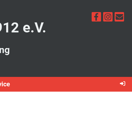
912 e.V.
ung
vice