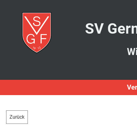
SV Germ
Wi
Ver
Zurück