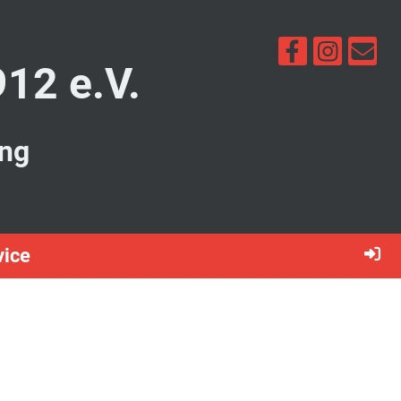
912 e.V.
ung
vice