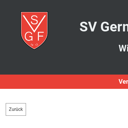
SV Germ
Wi
Ver
Zurück