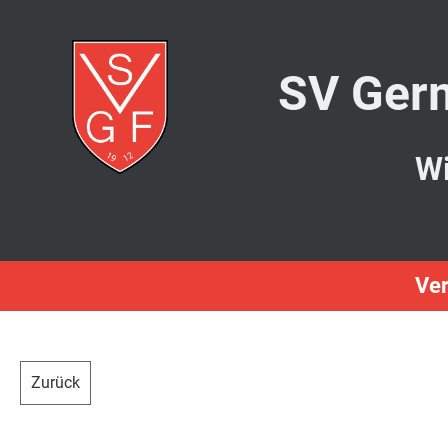
SV Germ
Wi
Ver
Zurück