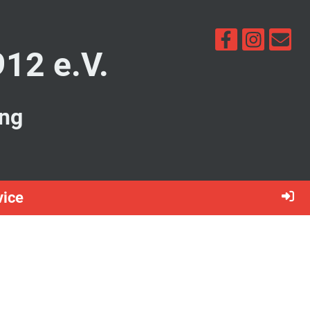
912 e.V.
ung
vice