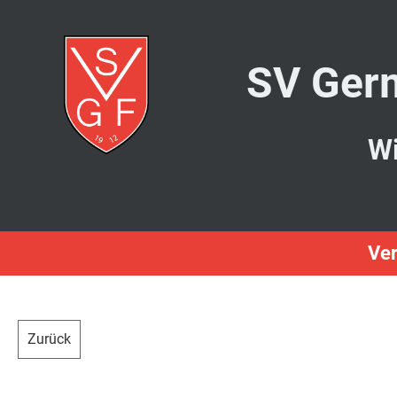
SV Germ
Wi
Ver
Zurück