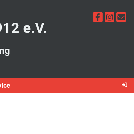
912 e.V.
ung
vice