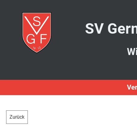
SV Germ
Wi
Ver
Zurück