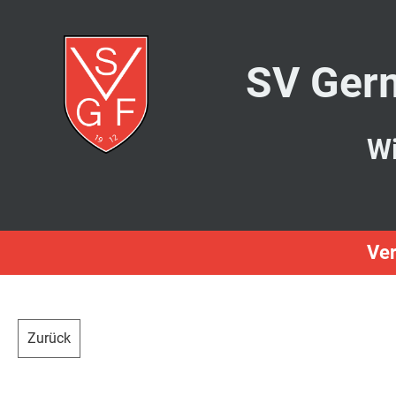
SV Germ
Wi
Ver
Zurück