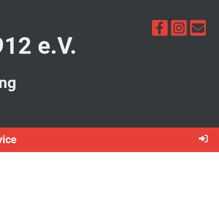
912 e.V.
ung
vice