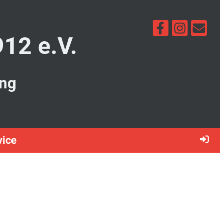
912 e.V.
ung
vice