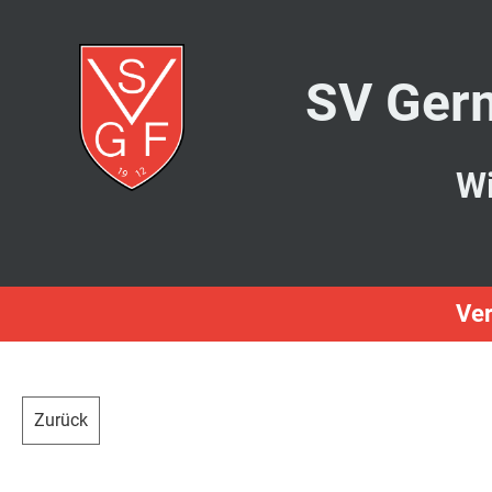
SV Germ
Wi
Ver
Zurück