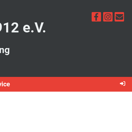
912 e.V.
ung
vice