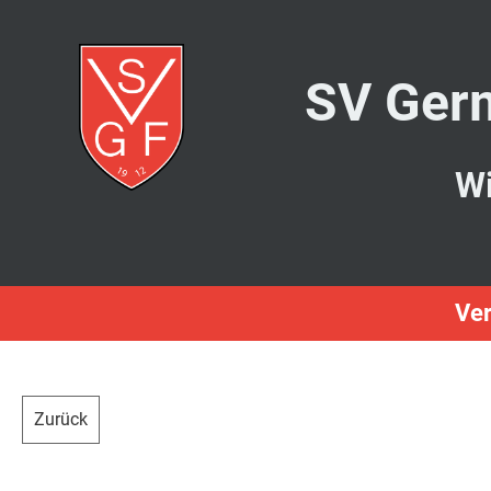
SV Germ
Wi
Ver
Zurück