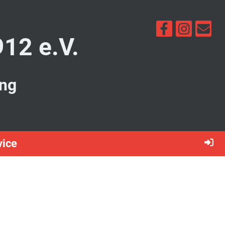
912 e.V.
ung
vice