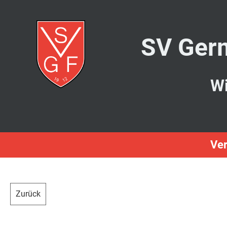
SV Germ
Wi
Ver
Zurück